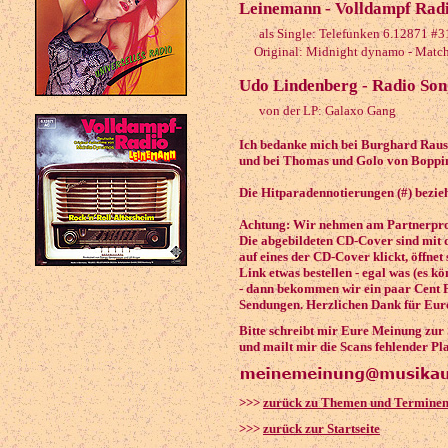
Leinemann - Volldampf Radi
als Single: Telefunken 6.12871 #3
Original: Midnight dynamo - Matc
Udo Lindenberg - Radio Son
von der LP: Galaxo Gang
Ich bedanke mich bei Burghard Rausc
und bei Thomas und Golo von Boppin'
Die Hitparadennotierungen (#) bezieh
Achtung: Wir nehmen am Partnerprog
Die abgebildeten CD-Cover sind mit 
auf eines der CD-Cover klickt, öffnet
Link etwas bestellen - egal was (es k
- dann bekommen wir ein paar Cent P
Sendungen. Herzlichen Dank für Eure
Bitte schreibt mir Eure Meinung zur
und mailt mir die Scans fehlender Pl
>>>
zurück zu Themen und Termine
>>>
zurück zur Startseite