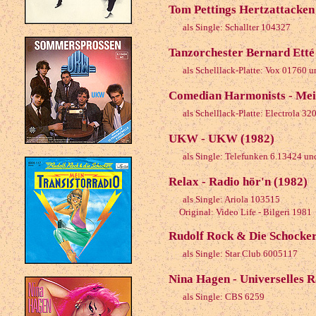
Tom Pettings Hertzattacken 
als Single: Schallter 104327
Tanzorchester Bernard Etté 
als Schelllack-Platte: Vox 01760 
Comedian Harmonists - Mein
als Schelllack-Platte: Electrola 32
UKW - UKW (1982)
als Single: Telefunken 6.13424 un
Relax - Radio hör'n (1982)
als Single: Ariola 103515
Original: Video Life - Bilgeri 1981
Rudolf Rock & Die Schocker
als Single: Star Club 6005117
Nina Hagen - Universelles R
als Single: CBS 6259