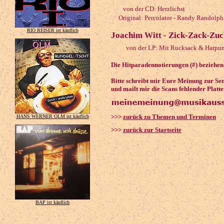
von der CD: Herzlichst
Original: Percolator - Randy Randolph
RIO REISER ist käuflich
Joachim Witt - Zick-Zack-Zuc
von der LP: Mit Rucksack & Harpu
Die Hitparadennotierungen (#) beziehen 
Bitte schreibt mir Eure Meinung zur S
und mailt mir die Scans fehlender Platt
>>>
zurück zu Themen und Terminen
HANS WERNER OLM ist käuflich
>>>
zurück zur Startseite
BAP ist käuflich