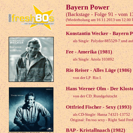
Bayern Power
(Backstage - Folge 91 - vom 1
(Wiederholung am 16.11.2013 um 12.00 
Konstantin Wecker - Bayern P
als Single: Polydor 885529-7 und au
Fee - Amerika (1981)
als Single: Ariola 103892
Rio Reiser - Alles Lüge (1986)
von der LP: Rio I.
Hans Werner Olm - Der Kloste
von der CD: Rundgelutscht
Ottfried Fischer - Sexy (1993)
als CD-Single: Hansa 74321-13752
Original: I'm too sexy - Right Said Fre
BAP - Kristallnaach (1982)