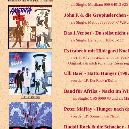
KONSTANTIN WECKER ist käuflich
als Single: Musikant 006-64913 #25 
John F. & die Gropiuslerchen -
als Single: Metropol 873564-7 #29 
Das 1.Verbot - Du sollst nicht
als Single: Bellaphon 100-05-117
Extrabreit mit Hildegard Knef 
als CD-Maxi EastWest 4509-91350-2
Original: Für mich soll's rote Rosen re
Ulli Bäer - Hattu Hunger (198
von der LP: Der Rock'n'Roller
Band für Afrika - Nackt im W
FEE ist käuflich
als Single: CBS 6060 #3 und als M
Peter Maffay - Hunger nach d
von der LP: Sonne in der Nacht
Rudolf Rock & die Schocker - 