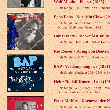
Wolf Maahn - Fieber (1985)
als Single: EMI 1469677 #67 und auf
Echo Echo - Nur dein Clown (1
als Single: WEA 24-9463-7 #27 Airpl
Original: Only you - Yazoo 1982
Hans Hartz - Die weißen Taube
als Single: Philips 6005241 #11 und 
Rio Reiser - König von Deutsch
als Single: CBS 7141 und auf der LP: 
BAP - Verdamp lang her (1981
als Single: Musikant 006-46543 #13 u
Heinz Rudolf Kunze - Lola (19
als Single: WEA 249254-7 #19 Airpla
Original: Lola - The Kinks 1970
Peter Maffay - Karneval der N
als Single: Teldec 6.14077 #50 und a