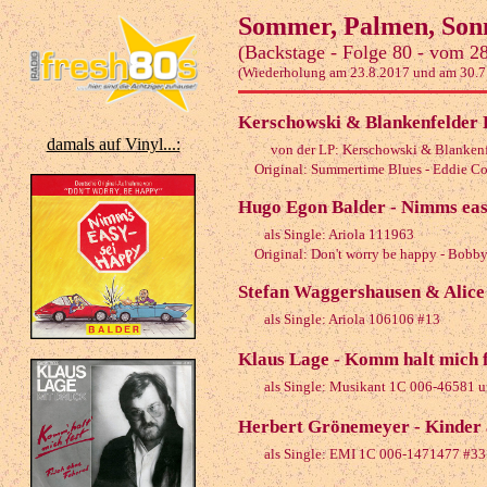
Sommer, Palmen, Sonn
(Backstage - Folge 80 - vom 2
(Wiederholung am 23.8.2017 und am 30.7
Kerschowski & Blankenfelder 
damals auf Vinyl...:
von der LP: Kerschowski & Blanken
Original: Summertime Blues - Eddie C
Hugo Egon Balder - Nimms easy
als Single: Ariola 111963
Original: Don't worry be happy - Bobby
Stefan Waggershausen & Alice 
als Single: Ariola 106106 #13
Klaus Lage - Komm halt mich fe
als Single: Musikant 1C 006-46581 u
Herbert Grönemeyer - Kinder 
als Single: EMI 1C 006-1471477 #33 