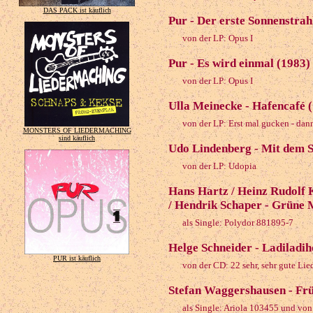
DAS PACK ist käuflich
Pur - Der erste Sonnenstrah
von der LP: Opus I
Pur - Es wird einmal (1983)
von der LP: Opus I
Ulla Meinecke - Hafencafé 
von der LP: Erst mal gucken - dan
MONSTERS OF LIEDERMACHING
sind käuflich
Udo Lindenberg - Mit dem 
von der LP: Udopia
Hans Hartz / Heinz Rudolf 
/ Hendrik Schaper - Grüne 
als Single: Polydor 881895-7
Helge Schneider - Ladiladih
PUR ist käuflich
von der CD: 22 sehr, sehr gute Lie
Stefan Waggershausen - Früh
als Single: Ariola 103455 und von