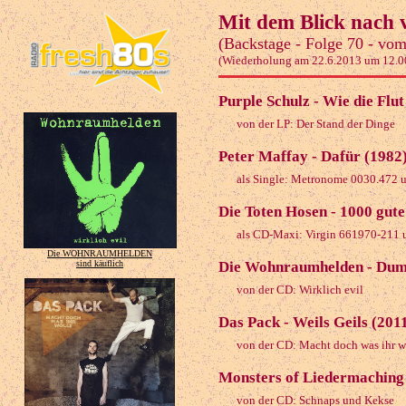
Mit dem Blick nach v
(Backstage - Folge 70 - vo
(Wiederholung am 22.6.2013 um 12.0
Purple Schulz - Wie die Flut
von der LP: Der Stand der Dinge
Peter Maffay - Dafür (1982
als Single: Metronome 0030.472 un
Die Toten Hosen - 1000 gut
als CD-Maxi: Virgin 661970-211 u
Die WOHNRAUMHELDEN
Die Wohnraumhelden - Dumm
sind käuflich
von der CD: Wirklich evil
Das Pack - Weils Geils (201
von der CD: Macht doch was ihr w
Monsters of Liedermaching 
von der CD: Schnaps und Kekse