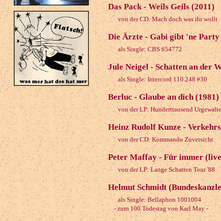
Das Pack - Weils Geils (2011)
von der CD: Mach doch was ihr wollt
Die Ärzte - Gabi gibt 'ne Party
als Single: CBS 654772
Jule Neigel - Schatten an der 
als Single: Intercord 110.248 #30
Berluc - Glaube an dich (1981)
von der LP: Hunderttausend Urgewalt
Heinz Rudolf Kunze - Verkehrs
von der CD: Kommando Zuversicht
Peter Maffay - Für immer (liv
von der LP: Lange Schatten Tour '88
Helmut Schmidt (Bundeskanzle
als Single: Bellaphon 1001004
- zum 100.Todestag von Karl May -