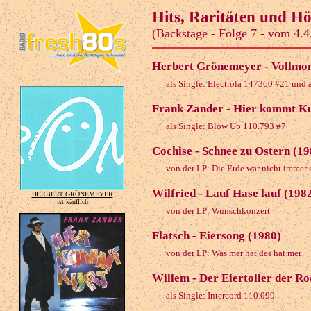
Hits, Raritäten und H
(Backstage - Folge 7 - vom 4.4
Herbert Grönemeyer - Vollmon
als Single: Electrola 147360 #21 und 
Frank Zander - Hier kommt Ku
als Single: Blow Up 110.793 #7
Cochise - Schnee zu Ostern (19
von der LP: Die Erde war nicht immer 
Wilfried - Lauf Hase lauf (198
HERBERT GRÖNEMEYER
ist käuflich
von der LP: Wunschkonzert
Flatsch - Eiersong (1980)
von der LP: Was mer hat des hat mer
Willem - Der Eiertoller der Ro
als Single: Intercord 110.099