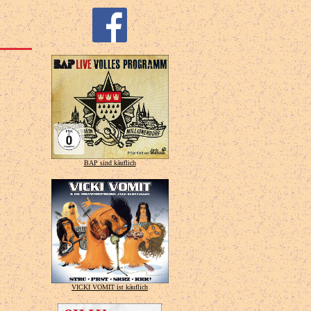
BAP sind käuflich
VICKI VOMIT ist käuflich