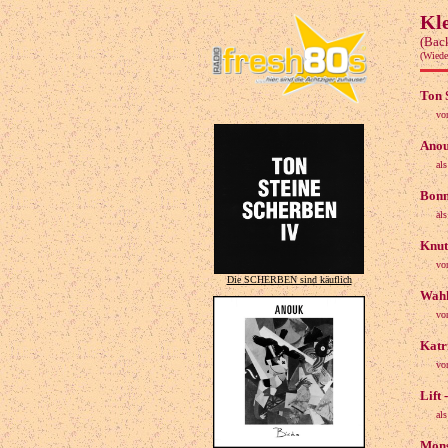
Kl
(Bac
(Wiede
Ton 
vo
Anou
al
Bonn
al
Knut 
vo
Die SCHERBEN sind käuflich
Wahk
vo
Katr
vo
Lift
al
Mons