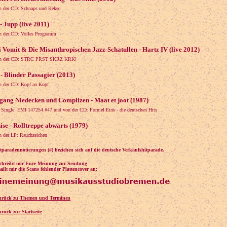
n der CD: Schnaps und Kekse
- Jupp (live 2011)
n der CD: Volles Programm
i Vomit & Die Misanthropischen Jazz-Schatullen - Hartz IV (live 2012)
n der CD: STRC PRST SKRZ KRK!
 - Blinder Passagier (2013)
n der CD: Kopf an Kopf
gang Niedecken und Complizen - Maat et joot (1987)
s Single: EMI 147254 #47 und von der CD: Formel Eins - die deutschen Hits
ise - Rolltreppe abwärts (1979)
n der LP: Rauchzeichen
tparadennotierungen (#) beziehen sich auf die deutsche Verkaufshitparade.
schreibt mir Eure Meinung zur Sendung
ilt mir die Scans fehlender Plattencover an:
urück zu Themen und Terminen
urück zur Startseite