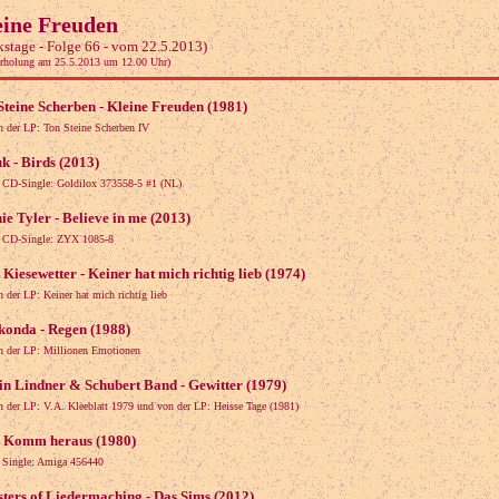
eine Freuden
kstage - Folge 66 - vom 22.5.2013)
rholung am 25.5.2013 um 12.00 Uhr)
Steine Scherben - Kleine Freuden (1981)
n der LP: Ton Steine Scherben IV
k - Birds (2013)
s CD-Single: Goldilox 373558-5 #1 (NL)
ie Tyler - Believe in me (2013)
s CD-Single: ZYX 1085-8
Kiesewetter - Keiner hat mich richtig lieb (1974)
n der LP: Keiner hat mich richtig lieb
onda - Regen (1988)
n der LP: Millionen Emotionen
in Lindner & Schubert Band - Gewitter (1979)
n der LP: V.A. Kleeblatt 1979 und von der LP: Heisse Tage (1981)
 - Komm heraus (1980)
s Single: Amiga 456440
ters of Liedermaching - Das Sims (2012)