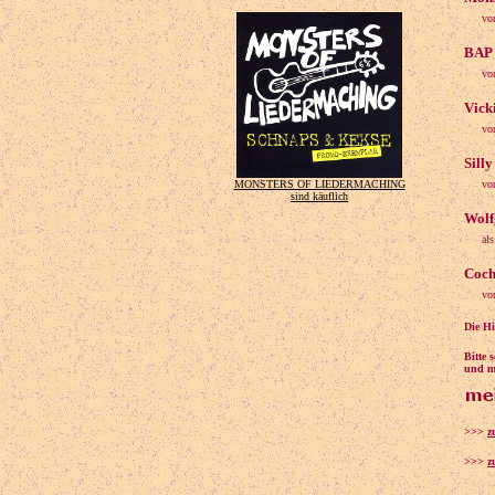
vo
BAP 
vo
Vick
vo
Silly
vo
MONSTERS OF LIEDERMACHING
sind käuflich
Wolf
al
Coch
vo
Die Hi
Bitte 
und ma
>>>
z
>>>
z