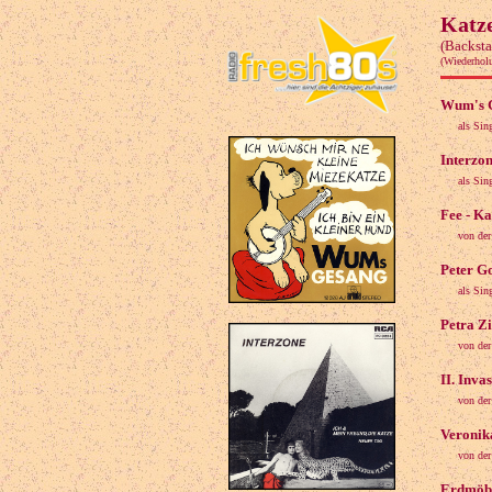
Katz
(Backsta
(Wiederhol
Wum's G
als Sin
Interzon
als Si
Fee - Ka
von der
Peter G
als Sin
Petra Zi
von der
II. Inva
von der
Veronik
von der
Erdmöbe