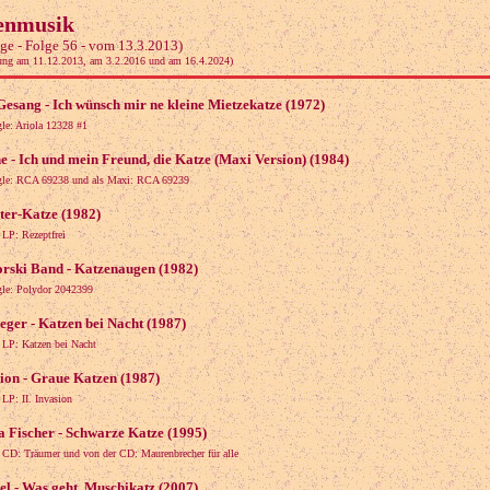
enmusik
ge - Folge 56 - vom 13.3.2013)
ung am 11.12.2013, am 3.2.2016 und am 16.4.2024)
esang - Ich wünsch mir ne kleine Mietzekatze (1972)
gle: Ariola 12328 #1
e - Ich und mein Freund, die Katze (Maxi Version) (1984)
ngle: RCA 69238 und als Maxi: RCA 69239
ter-Katze (1982)
 LP: Rezeptfrei
orski Band - Katzenaugen (1982)
gle: Polydor 2042399
eger - Katzen bei Nacht (1987)
 LP: Katzen bei Nacht
sion - Graue Katzen (1987)
 LP: II. Invasion
a Fischer - Schwarze Katze (1995)
 CD: Träumer und von der CD: Maurenbrecher für alle
l - Was geht, Muschikatz (2007)