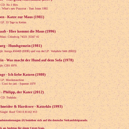
 CD: No.1 Hits
What's new Pussycat - Tom Jones 1965
ben - Katze zur Maus (1981)
 LP: 33 Tage in Ketten
Raab - Hier kommt die Maus (1996)
-Maxi: Chlodwig 74321 35567 #2
rg - Hundsgemein (1981)
gle: Amiga 456469 (DDR) und von der LP: Verkehrte Welt (BRD)
ain - Was macht der Hund auf dem Sofa (1978)
ngle: CBS 6970
ge - Ich liebe Katzen (1980)
r LP: Musikmaschine
Cool for cats - Squeeze 1979
 - Philipp, der Kater (2012)
 CD: Tralalala
chneider & Hardcore - Katzeklo (1993)
-Single: Roof 7243 8 81162 #13
adennotierungen (#) beziehen sich auf die deutsche Verkaufshitparade.
k an Andreas für einen Cover-Scan.