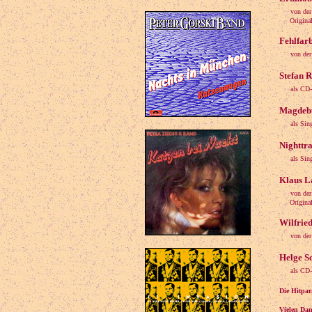
von der
Original: 
Fehlfar
von der
Stefan 
als CD
Magdebu
als Sin
Nighttr
als Si
Klaus La
von de
Original: 
Wilfried
von der
Helge S
als CD
Die Hitpar
Vielen Dan