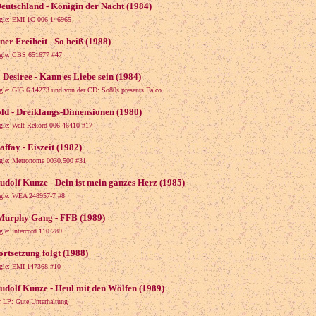
eutschland - Königin der Nacht (1984)
ngle: EMI 1C-006 146965
er Freiheit - So heiß (1988)
ngle: CBS 651677 #47
 Desiree - Kann es Liebe sein (1984)
ngle: GIG 6.14273 und von der CD: So80s presents Falco
ld - Dreiklangs-Dimensionen (1980)
ngle: Welt-Rekord 006-46410 #17
ffay - Eiszeit (1982)
ngle: Metronome 0030.500 #31
udolf Kunze - Dein ist mein ganzes Herz (1985)
ngle: WEA 248957-7 #8
Murphy Gang - FFB (1989)
gle: Intercord 110.289
ortsetzung folgt (1988)
ngle: EMI 147368 #10
udolf Kunze - Heul mit den Wölfen (1989)
r LP: Gute Unterhaltung