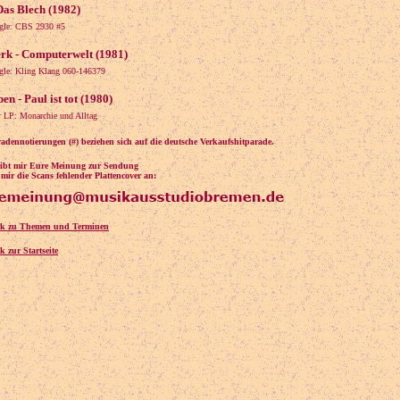
 Das Blech (1982)
ngle: CBS 2930 #5
rk - Computerwelt (1981)
ngle: Kling Klang 060-146379
en - Paul ist tot (1980)
r LP: Monarchie und Alltag
adennotierungen (#) beziehen sich auf die deutsche Verkaufshitparade.
reibt mir Eure Meinung zur Sendung
mir die Scans fehlender Plattencover an:
ck zu Themen und Terminen
k zur Startseite