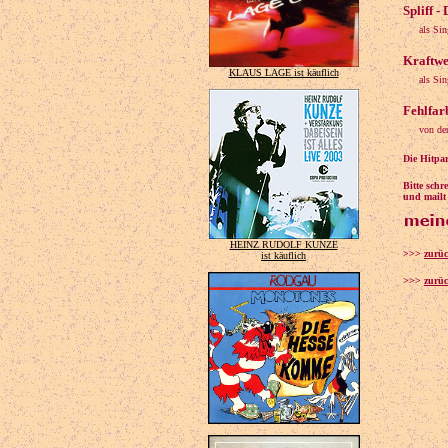
Spliff -
als Si
Kraftwe
KLAUS LAGE ist käuflich
als Si
Fehlfarb
von de
Die Hitpar
Bitte sch
und mailt 
HEINZ RUDOLF KUNZE
>>>
zurü
ist käuflich
>>>
zurüc