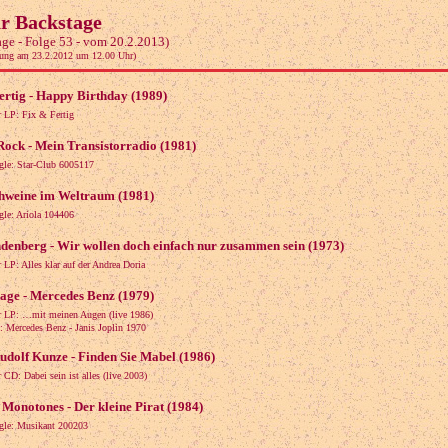
hr Backstage
age - Folge 53 - vom 20.2.2013)
lung am 23.2.2012 um 12.00 Uhr)
ertig - Happy Birthday (1989)
r LP: Fix & Fertig
Rock - Mein Transistorradio (1981)
ngle: Star-Club 6005117
chweine im Weltraum (1981)
gle: Ariola 104406
denberg - Wir wollen doch einfach nur zusammen sein (1973)
 LP: Alles klar auf der Andrea Doria
age - Mercedes Benz (1979)
r LP: …mit meinen Augen (live 1986)
Mercedes Benz - Janis Joplin 1970
udolf Kunze - Finden Sie Mabel (1986)
 CD: Dabei sein ist alles (live 2003)
Monotones - Der kleine Pirat (1984)
ngle: Musikant 200203