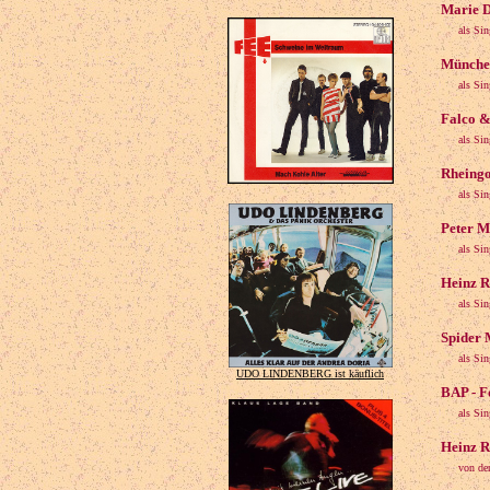
Marie D
als Si
München
als Si
Falco &
als Si
Rheingo
als Si
Peter Ma
als Si
Heinz R
als Si
Spider 
als Sin
UDO LINDENBERG ist käuflich
BAP - F
als Si
Heinz R
von de