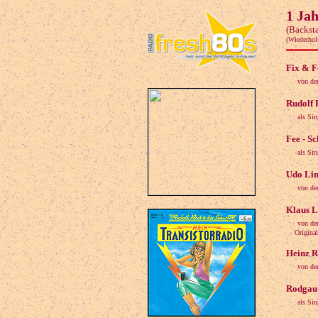
1 Ja
(Backst
(Wiederho
Fix & F
von de
Rudolf 
als Si
Fee - S
als Sin
Udo Lin
von der
Klaus L
von de
Original: 
Heinz R
von der
Rodgau 
als Si