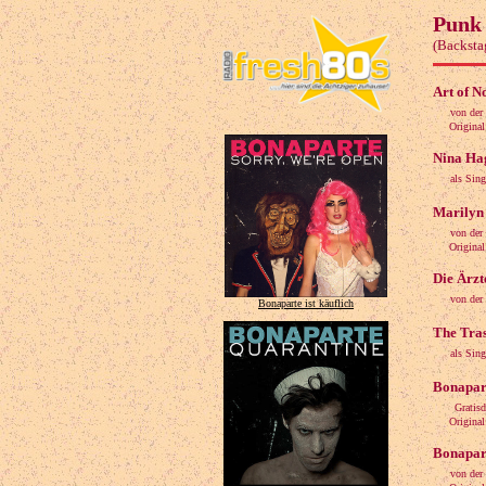
Punk 
(Backsta
Art of N
von der
Original: 
Nina Hag
als Sin
Marilyn 
von der
Original: 
Die Ärzt
von der
Bonaparte ist käuflich
The Tras
als Sin
Bonapart
Gratis
Original: L
Bonapart
von der