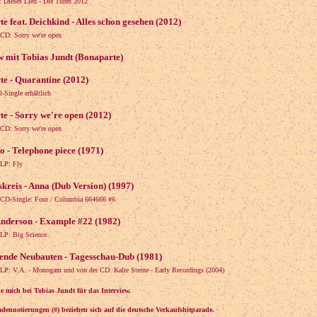
Dieses Lied - Die Türen 2012
e feat. Deichkind - Alles schon gesehen (2012)
 CD: Sorry we're open
w mit Tobias Jundt (Bonaparte)
e - Quarantine (2012)
l-Single erhältlich
e - Sorry we're open (2012)
 CD: Sorry we're open
 - Telephone piece (1971)
 LP: Fly
kreis - Anna (Dub Version) (1997)
 CD-Single: Four / Columbia 664666 #6
nderson - Example #22 (1982)
 LP: Big Science
ende Neubauten - Tagesschau-Dub (1981)
 LP: V.A. - Monogam und von der CD: Kalte Sterne - Early Recordings (2004)
e mich bei Tobias Jundt für das Interview.
adennotierungen (#) beziehen sich auf die deutsche Verkaufshitparade.