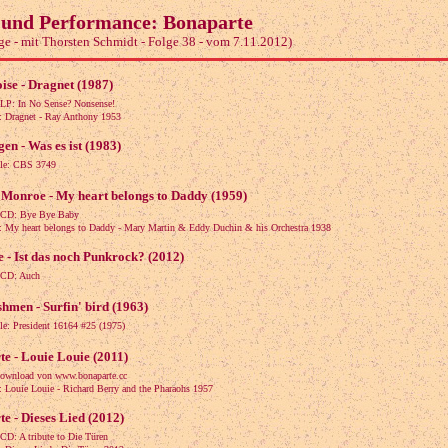
und Performance: Bonaparte
ge - mit Thorsten Schmidt - Folge 38 - vom 7.11.2012)
oise - Dragnet (1987)
 LP: In No Sense? Nonsense!
Dragnet - Ray Anthony 1953
en - Was es ist (1983)
gle: CBS 3749
Monroe - My heart belongs to Daddy (1959)
 CD: Bye Bye Baby
My heart belongs to Daddy - Mary Martin & Eddy Duchin & his Orchestra 1938
e - Ist das noch Punkrock? (2012)
 CD: Auch
hmen - Surfin' bird (1963)
gle: President 16164 #25 (1975)
e - Louie Louie (2011)
download von www.bonaparte.cc
ouie Louie - Richard Berry and the Pharaohs 1957
e - Dieses Lied (2012)
 CD: A tribute to Die Türen