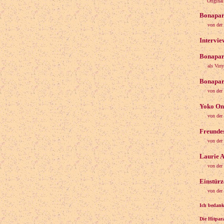
Original: 
Bonapart
von der
Intervie
Bonapart
als Viny
Bonapart
von der
Yoko Ono
von der
Freundes
von der
Laurie A
von der
Einstürz
von der
Ich bedank
Die Hitpar