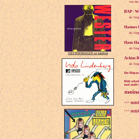
von der
BAP - W
als Sin
Hannes K
als Sin
Hans Har
als Sin
WESTERNHAGEN ist käuflich
Achim Re
als Sin
Die Hitpar
Bitte schr
und mailt 
>>>
zurüc
>>>
zurück