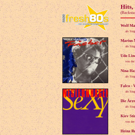
Hits,
(Backsta
Wolf Maa
als Sin
Marius 
als Sin
Udo Lind
von de
Nina Hag
als Sin
Falco - 
als Sin
Die Ärzt
als Sin
Kiev Stin
von der
Heinz R