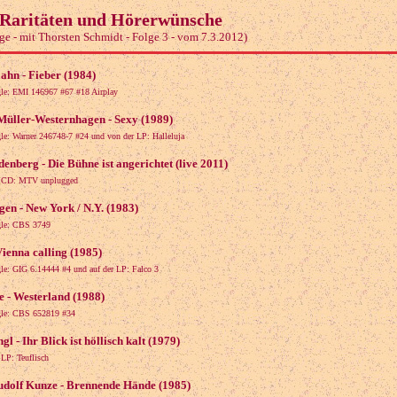
 Raritäten und Hörerwünsche
ge - mit Thorsten Schmidt - Folge 3 - vom 7.3.2012)
hn - Fieber (1984)
gle: EMI 146967 #67 #18 Airplay
Müller-Westernhagen - Sexy (1989)
gle: Warner 246748-7 #24 und von der LP: Halleluja
enberg - Die Bühne ist angerichtet (live 2011)
r CD: MTV unplugged
en - New York / N.Y. (1983)
gle: CBS 3749
Vienna calling (1985)
gle: GIG 6.14444 #4 und auf der LP: Falco 3
e - Westerland (1988)
gle: CBS 652819 #34
gl - Ihr Blick ist höllisch kalt (1979)
 LP: Teuflisch
udolf Kunze - Brennende Hände (1985)