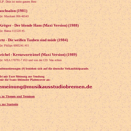
 LP: Dein ist mein ganzes Herz
aschsalon (1981)
gle: Musikant 006-46543
röger - Der blonde Hans (Maxi Version) (1988)
gle: Hansa 111520 #5
tz - Die weißen Tauben sind müde (1984)
gle: Philips 6005241 #11
ichel - Kreuzworträtsel (Maxi Version) (1989)
gle: WEA 170791-7 #53 und von der CD: Was echtes
adennotierungen (#) beziehen sich auf die deutsche Verkaufshitparade.
eibt mir Eure Meinung zur Sendung
mir die Scans fehlender Plattencover an:
k zu Themen und Terminen
 zur Startseite