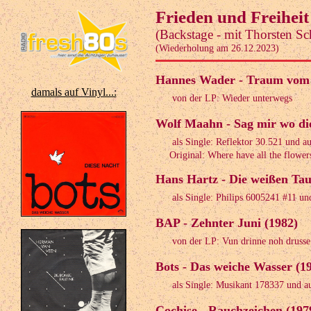
Frieden und Freiheit
(Backstage - mit Thorsten S
(Wiederholung am 26.12.2023)
Hannes Wader - Traum vom 
damals auf Vinyl...:
von der LP: Wieder unterwegs
Wolf Maahn - Sag mir wo di
als Single: Reflektor 30.521 und a
Original: Where have all the flowers
Hans Hartz - Die weißen Ta
als Single: Philips 6005241 #11 un
BAP - Zehnter Juni (1982)
von der LP: Vun drinne noh drusse
Bots - Das weiche Wasser (1
als Single: Musikant 178337 und a
Cochise - Rauchzeichen (197