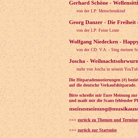
Gerhard Schöne - Wellensitti
von der LP: Menschenskind
Georg Danzer - Die Freiheit 
von der LP: Feine Leute
Wolfgang Niedecken - Happy 
von der CD: V.A. - Sing meinen S
Joscha - Weihnachtsohrwurm
mehr von Joscha in seinem YouTu
Die Hitparadennotierungen (#) bezieh
auf die deutsche Verkaufshitparade.
Bitte schreibt mir Eure Meinung zu
und mailt mir die Scans fehlender Pl
>>>
zurück zu Themen und Termine
>>>
zurück zur Startseite