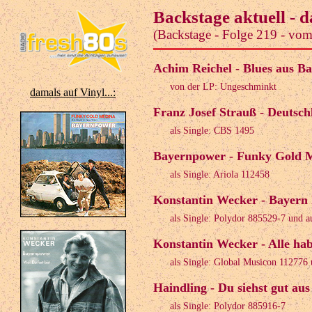
Backstage aktuell - 
(Backstage - Folge 219 - vo
Achim Reichel - Blues aus Ba
von der LP: Ungeschminkt
damals auf Vinyl...:
Franz Josef Strauß - Deutsc
als Single: CBS 1495
Bayernpower - Funky Gold M
als Single: Ariola 112458
Konstantin Wecker - Bayern 
als Single: Polydor 885529-7 und 
Konstantin Wecker - Alle ha
als Single: Global Musicon 112776 
Haindling - Du siehst gut aus
als Single: Polydor 885916-7