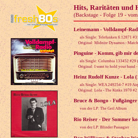
Hits, Raritäten und
(Backstage - Folge 19 - vom
Leinemann - Volldampf-Rad
als Single: Telefunken 6.12871 #3
Original: Midnite Dynamos - Matc
Pinguine - Komm, gib mir d
als Single: Columbia 133452 #29 
Original: I want to hold your hand -
Heinz Rudolf Kunze - Lola 
als Single: WEA 249254-7 #19 Air
Original: Lola - The Kinks 1970 #2
Bruce & Bongo - Fußgänger
von der LP: The Geil Album
Rio Reiser - Der Sommer k
von der LP: Blinder Passagier