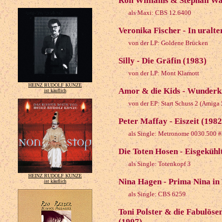
Ron Williams & Stephan Wal
als Maxi: CBS 12.6400
Veronika Fischer - In uralte
von der LP: Goldene Brücken
Silly - Die Gräfin (1983)
von der LP: Mont Klamott
HEINZ RUDOLF KUNZE
Amor & die Kids - Wunderk
ist käuflich
von der EP: Start Schuss 2 (Amiga
Peter Maffay - Eiszeit (1982
als Single: Metronome 0030.500 
Die Toten Hosen - Eisgeküh
als Single: Totenkopf 3
HEINZ RUDOLF KUNZE
Nina Hagen - Prima Nina in 
ist käuflich
als Single: CBS 6259
Toni Polster & die Fabulöse
(1997)