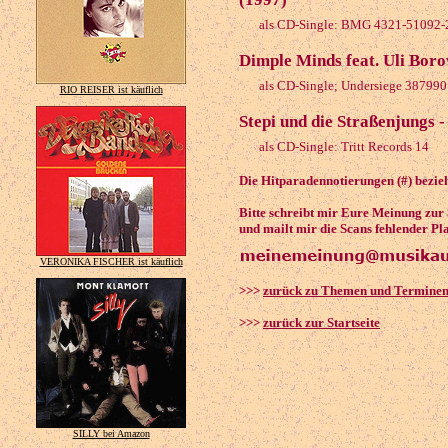
als CD-Single: BMG 4321-51092-
Dimple Minds feat. Uli Bor
als CD-Single; Undersiege 387990
RIO REISER ist käuflich
Stepi und die Straßenjungs -
als CD-Single: Tritt Records 14
Die Hitparadennotierungen (#) bezieh
Bitte schreibt mir Eure Meinung zur
und mailt mir die Scans fehlender Pl
VERONIKA FISCHER ist käuflich
>>>
zurück zu Themen und Termine
>>>
zurück zur Startseite
SILLY bei Amazon