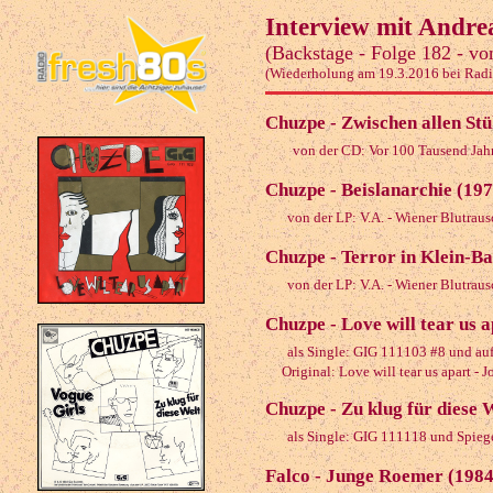
Interview mit Andr
(Backstage - Folge 182 - v
(Wiederholung am 19.3.2016 bei Radi
Chuzpe - Zwischen allen Stü
von der CD: Vor 100 Tausend Jah
Chuzpe - Beislanarchie (197
von der LP: V.A. - Wiener Blutraus
Chuzpe - Terror in Klein-B
von der LP: V.A. - Wiener Blutraus
Chuzpe - Love will tear us 
als Single: GIG 111103 #8 und auf 
Original: Love will tear us apart - 
Chuzpe - Zu klug für diese 
als Single: GIG 111118 und Spiege
Falco - Junge Roemer (1984