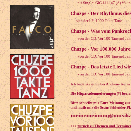
als Single: GIG 111147 (A) #8 u
Chuzpe - Der Rhythmus dies
von der LP: 1000 Takte Tanz
Chuzpe - Was vom Punkrock 
von der CD: Vor 100 Tausend Jah
Chuzpe - Vor 100.000 Jahre
von der CD: Vor 100 Tausend Jah
Chuzpe - Das letzte Lied wir
von der CD: Vor 100 Tausend Jah
Ich bedanke mich bei Andreas Kolm f
Die Hitparadennotierungen (#) bezieh
Bitte schreibt mir Eure Meinung zu
und mailt mir die Scans fehlender Pl
>>>
zurück zu Themen und Termine