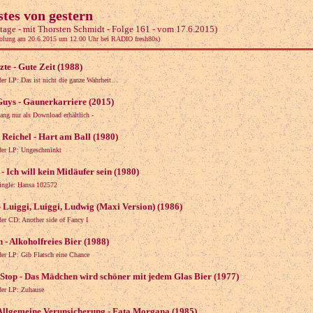
tes von gestern
tage - mit Thorsten Schmidt - Folge 161 - vom 17.6.2015)
olung am 20.6.2015 um 12.00 Uhr bei RADIO fresh80s)
zte - Gute Zeit (1988)
der LP: Das ist nicht die ganze Wahrheit…
uys - Gaunerkarriere (2015)
lang nur als Download erhältlich -
Reichel - Hart am Ball (1980)
der LP: Ungeschminkt
- Ich will kein Mitläufer sein (1980)
Single: Hansa 102572
- Luiggi, Luiggi, Ludwig (Maxi Version) (1986)
er CD: Another side of Fancy I
h - Alkoholfreies Bier (1988)
der LP: Gib Flatsch eine Chance
Stop - Das Mädchen wird schöner mit jedem Glas Bier (1977)
der LP: Zuhause
Allgemeine Verunsicherung - Fata Morgana (1985)