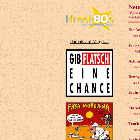
Neus
(Backs
(Wiederh
Die Är
von 
damals auf Vinyl...:
Wise G
- bis
Achim 
von 
Benny 
als 
Elvin 
von d
Flatsc
von 
Truck 
von 
Erste 