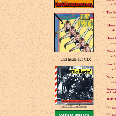
als 
Ton St
von 
Klaus 
- als
Hans H
von 
Nina H
als 
...und heute auf CD:
Karl D
als
Nervou
von 
Bitte s
und mail
Die ÄRZTE bei Amazon
>>>
zur
>>>
zur