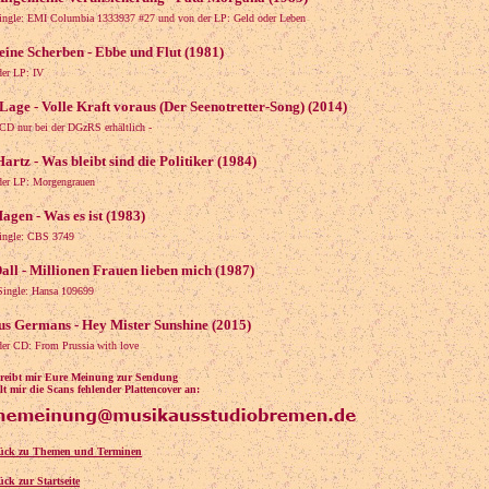
Single: EMI Columbia 1333937 #27 und von der LP: Geld oder Leben
eine Scherben - Ebbe und Flut (1981)
der LP: IV
Lage - Volle Kraft voraus (Der Seenotretter-Song) (2014)
 CD nur bei der DGzRS erhältlich -
artz - Was bleibt sind die Politiker (1984)
der LP: Morgengrauen
agen - Was es ist (1983)
Single: CBS 3749
all - Millionen Frauen lieben mich (1987)
 Single: Hansa 109699
s Germans - Hey Mister Sunshine (2015)
der CD: From Prussia with love
chreibt mir Eure Meinung zur Sendung
t mir die Scans fehlender Plattencover an:
ück zu Themen und Terminen
ück zur Startseite