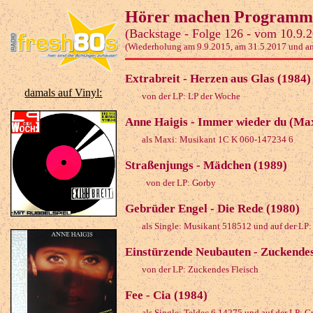
Hörer machen Programm
(Backstage - Folge 126 - vom 10.9.
(Wiederholung am 9.9.2015, am 31.5.2017 und a
Extrabreit - Herzen aus Glas (1984)
damals auf Vinyl:
von der LP: LP der Woche
Anne Haigis - Immer wieder du (Max
als Maxi: Musikant 1C K 060-147234 6
Straßenjungs - Mädchen (1989)
von der LP: Gorby
Gebrüder Engel - Die Rede (1980)
als Single: Musikant 518512 und auf der LP
Einstürzende Neubauten - Zuckendes
von der LP: Zuckendes Fleisch
Fee - Cia (1984)
als Single: Teldec 6.14275 und auf der LP: 