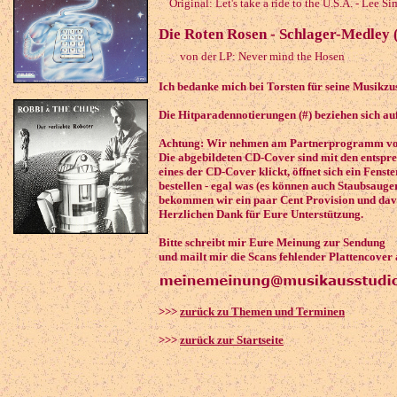
Original: Let's take a ride to the U.S.A. - Lee S
Die Roten Rosen - Schlager-Medley 
von der LP: Never mind the Hosen
Ich bedanke mich bei Torsten für seine Musikz
Die Hitparadennotierungen (#) beziehen sich au
Achtung: Wir nehmen am Partnerprogramm von 
Die abgebildeten CD-Cover sind mit den entspr
eines der CD-Cover klickt, öffnet sich ein Fenst
bestellen - egal was (es können auch Staubsauger
bekommen wir ein paar Cent Provision und davo
Herzlichen Dank für Eure Unterstützung.
Bitte schreibt mir Eure Meinung zur Sendung
und mailt mir die Scans fehlender Plattencover 
>>>
zurück zu Themen und Terminen
>>>
zurück zur Startseite