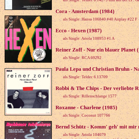
Cora - Amsterdam (1984)
als Single: Hansa 106840 #40 Airplay #22 F
Ecco - Hexen (1987)
als Single: Ariola 108953 #1 A
Reiner Zoff - Nur ein blauer Planet 
als Single: RCA 69292
Paula Lepa und Christian Bruhn - N
als Single: Teldec 6.13709
Robbi & The Chips - Der verliebte 
als Single: Rillenschlange 1577
Roxanne - Charlene (1985)
als Single: Coconut 107766
Bernd Schütz - Komm' geh' mit mir
als Single: Ariola 104079