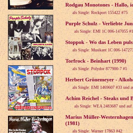
Rodgau Monotones - Hallo, i
als Single: Rockport 155422 #75
Purple Schulz - Verliebte Jun
als Single: EMI 1C 006-147055 #
Stoppok - Wo das Leben pulsi
als Single: Musikant 1C 006-14727
Torfrock - Beinhart (1990)
als Single: Polydor 877900-7 #1
Herbert Grönemeyer - Alkoho
als Single: EMI 1469607 #33 und 
Achim Reichel - Steaks und B
als Single: WEA 2483687 und auf 
Marius Müller-Westernhagen -
(1981)
als Single: Warner 17863 #42