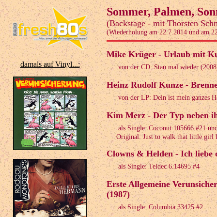
Sommer, Palmen, Sonn
(Backstage - mit Thorsten Sch
(Wiederholung am 22.7.2014 und am 22
Mike Krüger - Urlaub mit K
damals auf Vinyl...:
von der CD: Stau mal wieder (2008
Heinz Rudolf Kunze - Brenn
von der LP: Dein ist mein ganzes H
Kim Merz - Der Typ neben ih
als Single: Coconut 105666 #21 un
Original: Just to walk that little gir
Clowns & Helden - Ich liebe 
als Single: Teldec 6.14695 #4
Erste Allgemeine Verunsiche
(1987)
als Single: Columbia 33425 #2