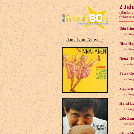
2 Jah
(Backsta
(Wiederhol
Udo Lind
als Sin
damals auf Vinyl...:
Nina Hag
als Sin
Nena - D
von der
Peter Co
als Sin
Stephan 
als Sing
Hansi La
als Sing
Edo Zank
auf der
City - M