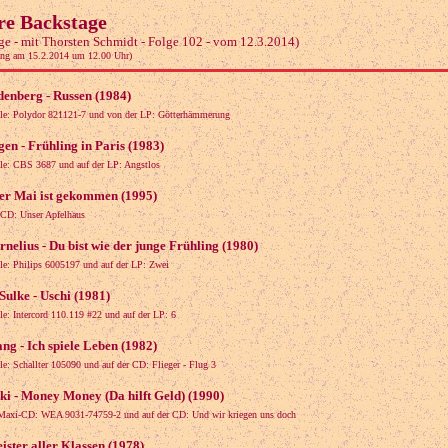
re Backstage
ge - mit Thorsten Schmidt - Folge 102 - vom 12.3.2014)
ung am 15.2.2014 um 12.00 Uhr)
enberg - Russen (1984)
gle: Polydor 821121-7 und von der LP: Götterhämmerung
en - Frühling in Paris (1983)
gle: CBS 3687 und auf der LP: Angstlos
er Mai ist gekommen (1995)
 CD: Unser Apfelhaus
rnelius - Du bist wie der junge Frühling (1980)
gle: Philips 6005197 und auf der LP: Zwei
Sulke - Uschi (1981)
le: Intercord 110.119 #22 und auf der LP: 6
ng - Ich spiele Leben (1982)
le: Schallter 105090 und auf der CD: Flieger - Flug 3
i - Money Money (Da hilft Geld) (1990)
 Maxi-CD: WEA 9031-74759-2 und auf der CD: Und wir kriegen uns doch
eister aller Klassen (1978)