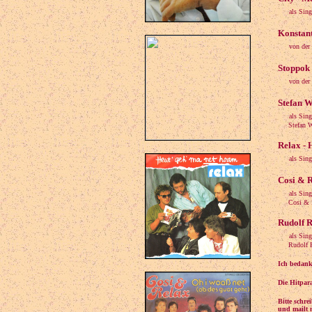
als Sin
Konstant
von der
Stoppok 
von der 
Stefan W
als Sing
Stefan Wag
Relax - 
als Sing
Cosi & R
als Sing
Cosi & Re
Rudolf R
als Sin
Rudolf Ro
Ich bedank
Die Hitpar
Bitte schr
und mailt m