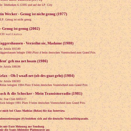
gle: Telefunken 6.12395 und auf der LP: City
in Wecker - Genug ist nicht genug (1977)
 LP: Genug ist nicht genug
- Genug ist genug (2002)
CD: w.e.l.l.n.e.s.s.
aggershausen - Verzeihn sie, Madame (1980)
le: Ariola 101549
gershausen belegte 1980
Platz 4
beim deutschen Vorentscheid zum Grand Prix.
Heut' geh ma net hoam (1986)
le: Ariola 108196
elax - Oh I woaß net (ob des guat geht) (1984)
le: Ariola 106303
lax belegten 1984
Platz 9
beim deutschen Vorentscheid zum Grand Prix.
ock & die Schocker - Mein Transistorradio (1981)
gle: Star Club 6005117
ck belegte 1981
Platz 9
beim deutschen Vorentscheid zum Grand Prix.
e mich bei Claus Mathias (Relax) für das Interview.
adennotierungen (#) beziehen sich auf die deutsche Verkaufshitparade.
eibt mir Eure Meinung zur Sendung
ir die Scans fehlender Plattencover an: