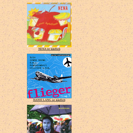
NENA ist käuflich
HANSI LANG ist käuflich