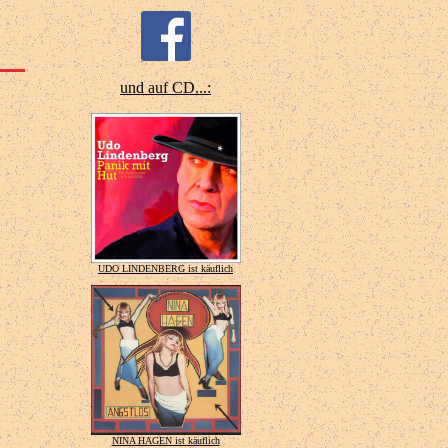
und auf CD...:
UDO LINDENBERG ist käuflich
NINA HAGEN ist käuflich