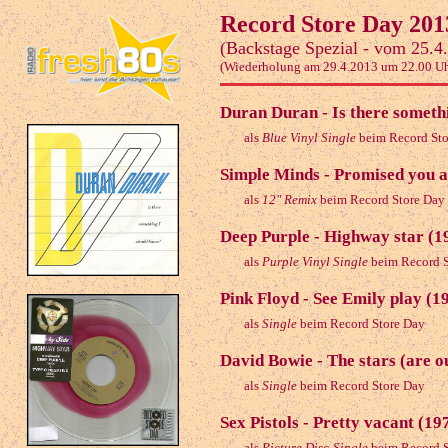
Record Store Day 201
(Backstage Spezial - vom 25.4
(Wiederholung am 29.4.2013 um 22.00 Uh
Duran Duran - Is there someth
als
Blue Vinyl Single
beim Record Sto
Simple Minds - Promised you a
als
12" Remix
beim Record Store Day
Deep Purple - Highway star (1
als
Purple Vinyl Single
beim Record S
Pink Floyd - See Emily play (1
als
Single
beim Record Store Day
David Bowie - The stars (are o
als
Single
beim Record Store Day
Sex Pistols - Pretty vacant (19
als
Picture Disc-Single
beim Record S