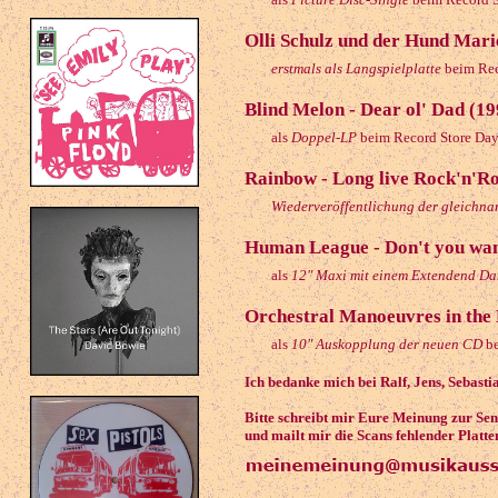
Olli Schulz und der Hund Mari
erstmals als Langspielplatte
beim Rec
Blind Melon - Dear ol' Dad (19
als
Doppel-LP
beim Record Store Da
Rainbow - Long live Rock'n'Ro
Wiederveröffentlichung der gleichn
Human League - Don't you wan
als
12" Maxi mit einem Extendend Da
Orchestral Manoeuvres in the D
als
10" Auskopplung der neuen CD
be
Ich bedanke mich bei Ralf, Jens, Sebasti
Bitte schreibt mir Eure Meinung zur Se
und mailt mir die Scans fehlender Platte