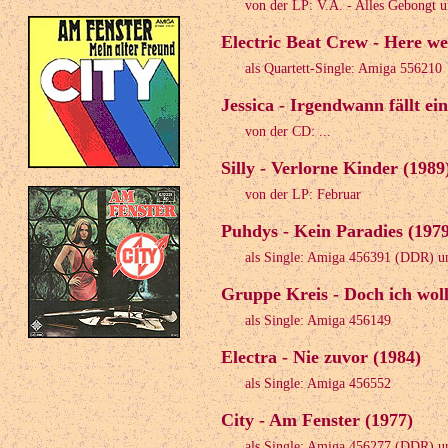
von der LP: V.A. - Alles Gebongt u
Electric Beat Crew - Here w
als Quartett-Single: Amiga 556210
Jessica - Irgendwann fällt ei
von der CD: ...
Silly - Verlorne Kinder (1989
von der LP: Februar
Puhdys - Kein Paradies (1979
als Single: Amiga 456391 (DDR) 
Gruppe Kreis - Doch ich woll
als Single: Amiga 456149
Electra - Nie zuvor (1984)
als Single: Amiga 456552
City - Am Fenster (1977)
als Single: Amiga 456277 (DDR) u