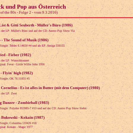
k und Pop aus Österreich
 of the 80s - Folge 2 - vom 9.3.2016)
List & Gitti Seuberth - Müller's Büro (1986)
 der LP: Müller's Büro und auf der CD: Austro Pop Show Via
 - The Sound of Musik (1986)
 Single: Teldec 6.14650 #4 und als EP: Amiga 556155
ied - Fieber (1982)
 der LP: Wunschkonzert
al: Fever - Little Willie John 1956
- Flyin' high (1982)
 Single: OK 76.11855 #5
 Cornelius - Es ist alles in Butter (mit dem Computer) (1980)
 der LP: Zwei
g Danzer - Zombieball (1983)
 Single: Polydor 813985-7 #13 und auf der CD: Austro Pop Show Siebn
 Bukowski - Kokain (1987)
 Single: Columbia 133426 #18
al: Kokain - Magic 1977