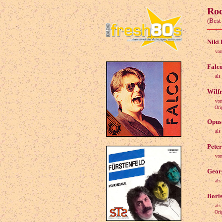
Roc
(Best
Niki 
von
Falco
als
Wilfr
von
Origin
Opus 
als
Peter
von
Geor
als
Boris
als
Origin