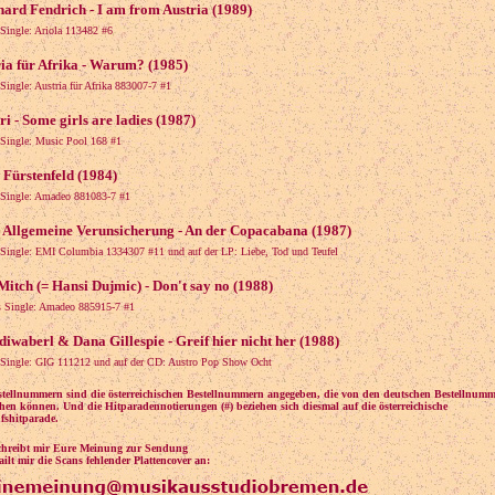
ard Fendrich - I am from Austria (1989)
 Single: Ariola 113482 #6
ia für Afrika - Warum? (1985)
 Single: Austria für Afrika 883007-7 #1
ri - Some girls are ladies (1987)
 Single: Music Pool 168 #1
 Fürstenfeld (1984)
 Single: Amadeo 881083-7 #1
 Allgemeine Verunsicherung - An der Copacabana (1987)
 Single: EMI Columbia 1334307 #11 und auf der LP: Liebe, Tod und Teufel
itch (= Hansi Dujmic) - Don't say no (1988)
s Single: Amadeo 885915-7 #1
iwaberl & Dana Gillespie - Greif hier nicht her (1988)
 Single: GIG 111212 und auf der CD: Austro Pop Show Ocht
stellnummern sind die österreichischen Bestellnummern angegeben, die von den deutschen Bestellnum
hen können. Und die Hitparadennotierungen (#) beziehen sich diesmal auf die österreichische
fshitparade.
schreibt mir Eure Meinung zur Sendung
ilt mir die Scans fehlender Plattencover an: