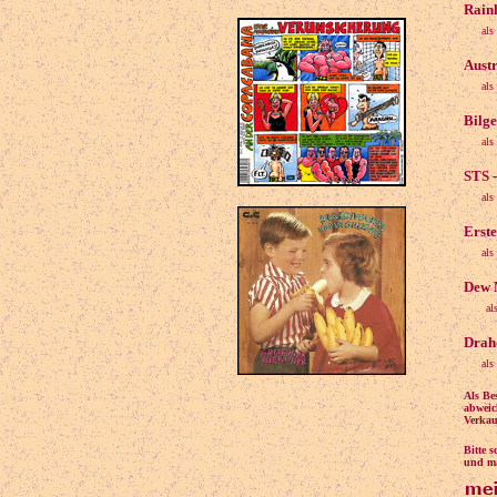
Rainh
als
Austr
als
Bilge
als
STS -
als
Erste
als
Dew M
al
Drahd
als
Als Be
abweic
Verkau
Bitte 
und ma