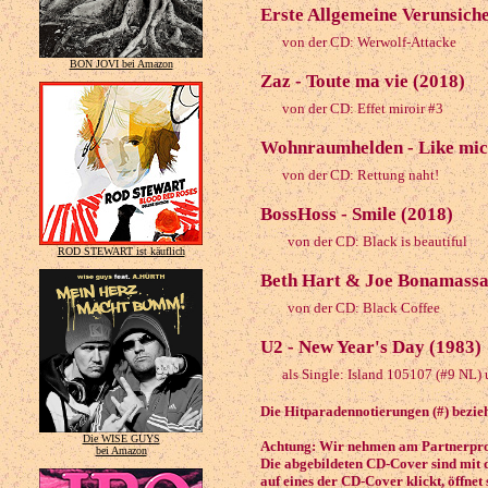
Erste Allgemeine Verunsiche
von der CD: Werwolf-Attacke
BON JOVI bei Amazon
Zaz - Toute ma vie (2018)
von der CD: Effet miroir #3
Wohnraumhelden - Like mic
von der CD: Rettung naht!
BossHoss - Smile (2018)
von der CD: Black is beautiful
ROD STEWART ist käuflich
Beth Hart & Joe Bonamassa -
von der CD: Black Coffee
U2 - New Year's Day (1983)
als Single: Island 105107 (#9 NL) 
Die Hitparadennotierungen (#) bezieh
Die WISE GUYS
Achtung: Wir nehmen am Partnerprog
bei Amazon
Die abgebildeten CD-Cover sind mit 
auf eines der CD-Cover klickt, öffnet