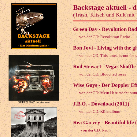
Backstage aktuell - 
(Trash, Kitsch und Kult mit
Green Day - Revolution Rad
von der CD: Revolution Radio
Bon Jovi - Living with the g
von der CD: This house is not for s
Rod Stewart - Vegas Shuffle
von der CD: Blood red roses
Wise Guys - Der Doppler Ef
von der CD: Mein Herz macht bu
GREEN DAY bei Amazon
J.B.O. - Download (2011)
von der CD: Killeralbum
Rea Garvey - Beautiful life 
von der CD: Neon