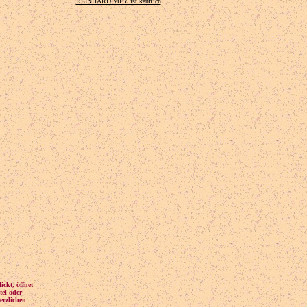
REINHARD MEY ist käuflich
ckt, öffnet
tel oder
erzlichen