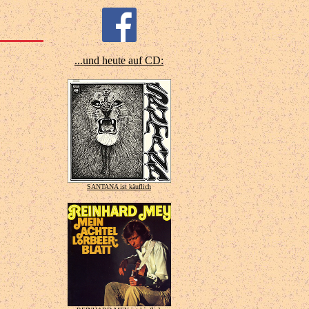
...und heute auf CD:
SANTANA ist käuflich