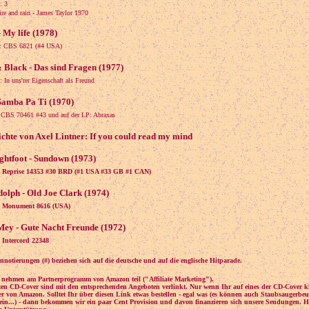
: 3
e and rain - James Taylor 1970
- My life (1978)
e: CBS 6821 (#4 USA)
 Black - Das sind Fragen (1977)
 In uns'rer Eigenschaft als Freund
Samba Pa Ti (1970)
: CBS 70461 #43 und auf der LP: Abraxas
chte von Axel Lintner: If you could read my mind
htfoot - Sundown (1973)
e: Reprise 14353 #30 BRD (#1 USA #33 GB #1 CAN)
olph - Old Joe Clark (1974)
e: Monument 8616 (USA)
ey - Gute Nacht Freunde (1972)
: Intercord 22348
nnotierungen (#) beziehen sich auf die deutsche und auf die englische Hitparade.
 nehmen am Partnerprogramm von Amazon teil ("Affiliate Marketing").
ten CD-Cover sind mit den entsprechenden Angeboten verlinkt. Nur wenn Ihr auf eines der CD-Cover kli
ter von Amazon. Solltet Ihr über diesen Link etwas bestellen - egal was (es können auch Staubsaugerbeu
ein...) - dann bekommen wir ein paar Cent Provision und davon finanzieren sich unsere Sendungen. H