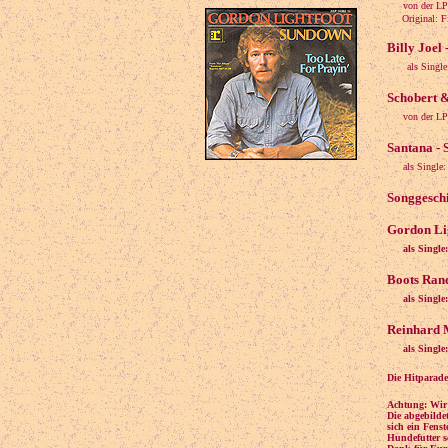
von der LP
Original: Fir
Billy Joel 
als Singl
Schobert &
von der LP:
Santana - 
als Single
Songgeschi
Gordon Lig
als Singl
Boots Rand
als Singl
Reinhard M
als Single
Die Hitparade
Achtung: Wir
Die abgebilde
sich ein Fens
Hundefutter s