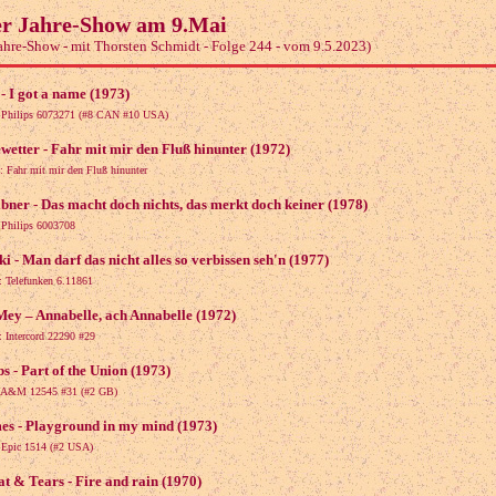
er Jahre-Show am 9.Mai
Jahre-Show - mit Thorsten Schmidt - Folge 244 - vom 9.5.2023)
- I got a name (1973)
: Philips 6073271 (#8 CAN #10 USA)
wetter - Fahr mit mir den Fluß hinunter (1972)
: Fahr mit mir den Fluß hinunter
bner - Das macht doch nichts, das merkt doch keiner (1978)
: Philips 6003708
i - Man darf das nicht alles so verbissen seh'n (1977)
e: Telefunken 6.11861
ey – Annabelle, ach Annabelle (1972)
: Intercord 22290 #29
s - Part of the Union (1973)
e: A&M 12545 #31 (#2 GB)
es - Playground in my mind (1973)
: Epic 1514 (#2 USA)
t & Tears - Fire and rain (1970)