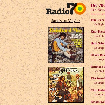
Die 70
(Die 70er 
Jim Croce 
damals auf Vinyl...:
als Single
Knut Kiese
von der LP
Hans Schei
als Single
Ulrich Rosk
als Singl
Reinhard M
als Single
The Strawb
als Singl
Clint Holm
als Single
Blood Swea