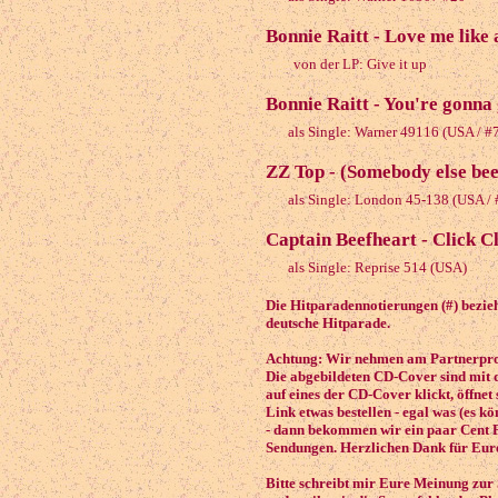
Bonnie Raitt - Love me like
von der LP: Give it up
Bonnie Raitt - You're gonna
als Single: Warner 49116 (USA / 
ZZ Top - (Somebody else bee
als Single: London 45-138 (USA /
Captain Beefheart - Click C
als Single: Reprise 514 (USA)
Die Hitparadennotierungen (#) bezieh
deutsche Hitparade.
Achtung: Wir nehmen am Partnerprog
Die abgebildeten CD-Cover sind mit 
auf eines der CD-Cover klickt, öffnet
Link etwas bestellen - egal was (es k
- dann bekommen wir ein paar Cent P
Sendungen. Herzlichen Dank für Eure
Bitte schreibt mir Eure Meinung zur