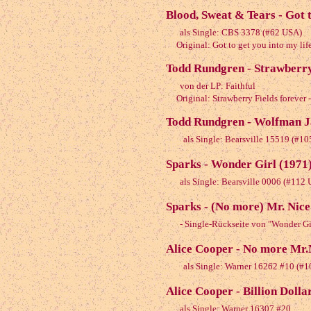
Blood, Sweat & Tears - Got t
als Single: CBS 3378 (#62 USA)
Original: Got to get you into my life
Todd Rundgren - Strawberry
von der LP: Faithful
Original: Strawberry Fields forever 
Todd Rundgren - Wolfman J
als Single: Bearsville 15519 (#1
Sparks - Wonder Girl (1971
als Single: Bearsville 0006 (#112
Sparks - (No more) Mr. Nic
- Single-Rückseite von "Wonder Gir
Alice Cooper - No more Mr.
als Single: Warner 16262 #10 (#
Alice Cooper - Billion Dolla
als Single: Warner 16307 #20