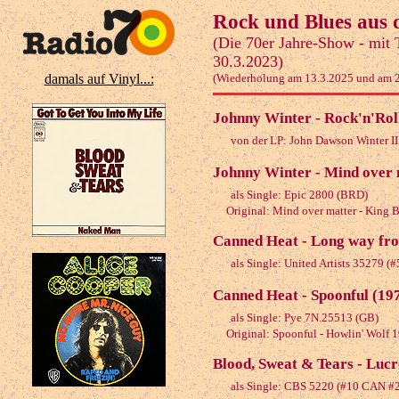
Rock und Blues aus
(Die 70er Jahre-Show - mit 
30.3.2023)
damals auf Vinyl...:
(Wiederholung am 13.3.2025 und am 
Johnny Winter - Rock'n'Roll
von der LP: John Dawson Winter II
Johnny Winter - Mind over 
als Single: Epic 2800 (BRD)
Original: Mind over matter - King B
Canned Heat - Long way fro
als Single: United Artists 35279 (
Canned Heat - Spoonful (19
als Single: Pye 7N.25513 (GB)
Original: Spoonful - Howlin' Wolf 
Blood, Sweat & Tears - Lucr
als Single: CBS 5220 (#10 CAN #