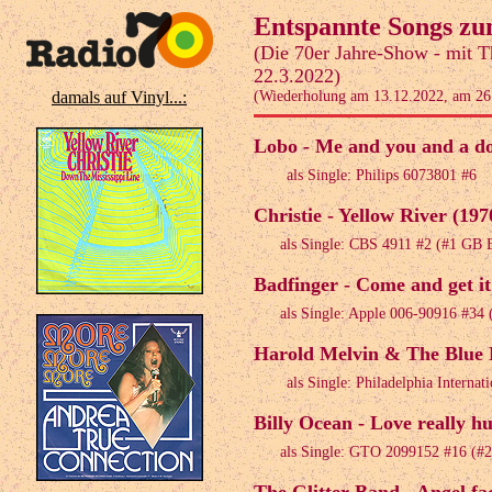
Entspannte Songs zu
(Die 70er Jahre-Show - mit T
22.3.2022)
damals auf Vinyl...:
(Wiederholung am 13.12.2022, am 26
Lobo - Me and you and a d
als Single: Philips 6073801 #6
Christie - Yellow River (197
als Single: CBS 4911 #2 (#1 GB
Badfinger - Come and get it
als Single: Apple 006-90916 #34
Harold Melvin & The Blue N
als Single: Philadelphia Intern
Billy Ocean - Love really h
als Single: GTO 2099152 #16 (#