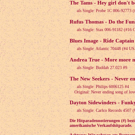
The Tams - Hey girl don't 
als Single: Probe 1C 006-92773 
Rufus Thomas - Do the Fun
als Single: Stax 006-91182 (#1
Blues Image - Ride Captain 
als Single: Atlantic 70448 (#4 U
Andrea True - More more m
als Single: Buddah 27.023 #9
The New Seekers - Never end
als Single: Philips 6006125 #4
Original: Never ending song of lov
Dayton Sidewinders - Funky
als Single: Carlco Records 4507 
Die Hitparadennotierungen (#) bezi
amerikanische Verkaufshitparade.