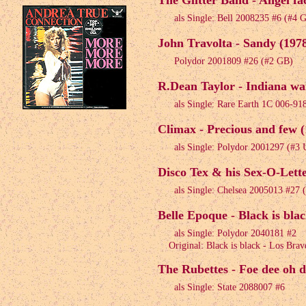
The Glitter Band - Angel fa
als Single: Bell 2008235 #6 (#4 
John Travolta - Sandy (197
Polydor 2001809 #26 (#2 GB)
R.Dean Taylor - Indiana wa
als Single: Rare Earth 1C 006-9
Climax - Precious and few (
als Single: Polydor 2001297 (#3
Disco Tex & his Sex-O-Lette
als Single: Chelsea 2005013 #27
Belle Epoque - Black is blac
als Single: Polydor 2040181 #2
Original: Black is black - Los Brav
The Rubettes - Foe dee oh d
als Single: State 2088007 #6