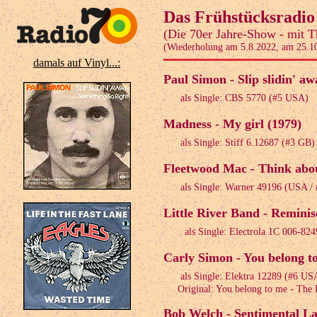
Das Frühstücksradio 
(Die 70er Jahre-Show - mit T
(Wiederholung am 5.8.2022, am 25.1
damals auf Vinyl...:
Paul Simon - Slip slidin' aw
als Single: CBS 5770 (#5 USA)
Madness - My girl (1979)
als Single: Stiff 6.12687 (#3 GB)
Fleetwood Mac - Think abo
als Single: Warner 49196 (USA /
Little River Band - Reminis
als Single: Electrola 1C 006-82
Carly Simon - You belong t
als Single: Elektra 12289 (#6 US
Original: You belong to me - The 
Bob Welch - Sentimental La