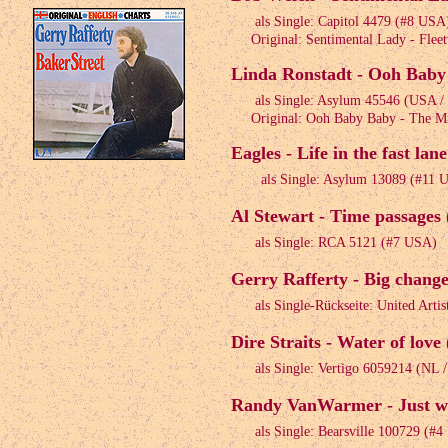
als Single: Capitol 4479 (#8 USA
Original: Sentimental Lady - Flee
Linda Ronstadt - Ooh Baby
als Single: Asylum 45546 (USA 
Original: Ooh Baby Baby - The Mi
Eagles - Life in the fast lan
als Single: Asylum 13089 (#11 
Al Stewart - Time passages 
als Single: RCA 5121 (#7 USA)
Gerry Rafferty - Big change
als Single-Rückseite: United Arti
Dire Straits - Water of love
als Single: Vertigo 6059214 (NL 
Randy VanWarmer - Just wh
als Single: Bearsville 100729 (#