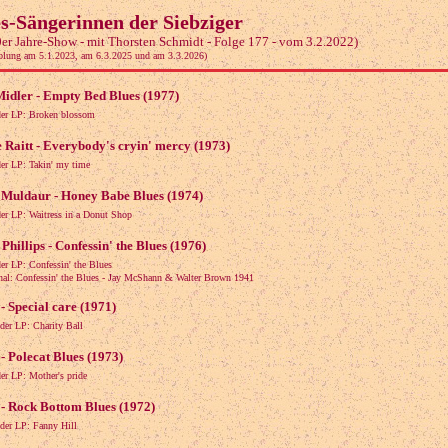
s-Sängerinnen der Siebziger
0er Jahre-Show - mit Thorsten Schmidt - Folge 177 - vom 3.2.2022)
olung am 5.1.2023, am 6.3.2025 und am 3.3.2026)
Midler - Empty Bed Blues (1977)
der LP: Broken blossom
 Raitt - Everybody's cryin' mercy (1973)
er LP: Takin' my time
Muldaur - Honey Babe Blues (1974)
er LP: Waitress in a Donut Shop
Phillips - Confessin' the Blues (1976)
er LP: Confessin' the Blues
: Confessin' the Blues - Jay McShann & Walter Brown 1941
- Special care (1971)
der LP: Charity Ball
- Polecat Blues (1973)
er LP: Mother's pride
- Rock Bottom Blues (1972)
der LP: Fanny Hill