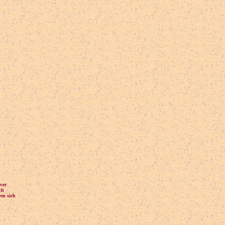
ver
ch
en sich