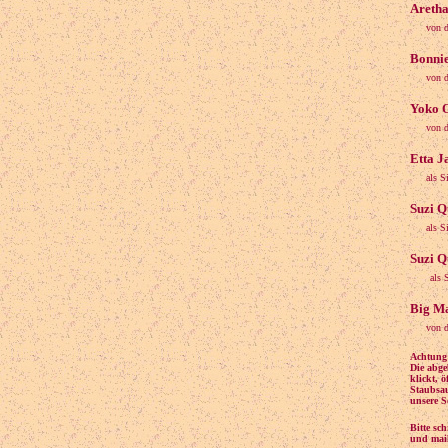
Aretha
von d
Bonnie
von d
Yoko 
von d
Etta J
als S
Suzi Q
als S
Suzi Q
als 
Big Ma
von 
Achtung:
Die abge
klickt, 
Staubsau
unsere S
Bitte sc
und mail