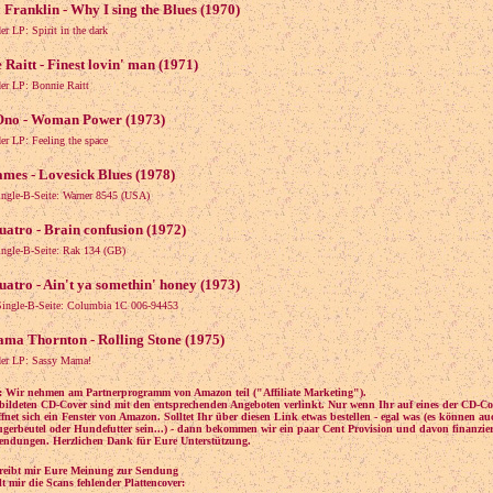
 Franklin - Why I sing the Blues (1970)
er LP: Spirit in the dark
 Raitt - Finest lovin' man (1971)
er LP: Bonnie Raitt
Ono - Woman Power (1973)
er LP: Feeling the space
ames - Lovesick Blues (1978)
ingle-B-Seite: Warner 8545 (USA)
uatro - Brain confusion (1972)
ingle-B-Seite: Rak 134 (GB)
uatro - Ain't ya somethin' honey (1973)
Single-B-Seite: Columbia 1C 006-94453
ma Thornton - Rolling Stone (1975)
der LP: Sassy Mama!
 Wir nehmen am Partnerprogramm von Amazon teil ("Affiliate Marketing").
bildeten CD-Cover sind mit den entsprechenden Angeboten verlinkt. Nur wenn Ihr auf eines der CD-Co
öffnet sich ein Fenster von Amazon. Solltet Ihr über diesen Link etwas bestellen - egal was (es können au
gerbeutel oder Hundefutter sein...) - dann bekommen wir ein paar Cent Provision und davon finanzier
endungen. Herzlichen Dank für Eure Unterstützung.
hreibt mir Eure Meinung zur Sendung
t mir die Scans fehlender Plattencover: