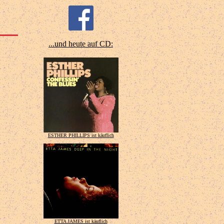
...und heute auf CD:
ESTHER PHILLIPS ist käuflich
ETTA JAMES ist käuflich