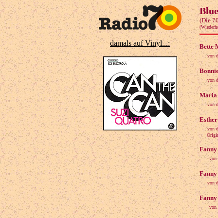
Blue
(Die 7
(Wiederh
damals auf Vinyl...:
Bette 
von 
Bonnie
von d
Maria 
von d
Esther 
von d
Original
Fanny 
von 
Fanny 
von d
Fanny 
von 