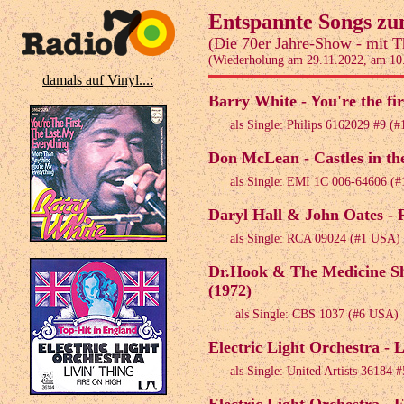
Entspannte Songs zu
(Die 70er Jahre-Show - mit T
(Wiederholung am 29.11.2022, am 10
damals auf Vinyl...:
Barry White - You're the fir
als Single: Philips 6162029 #9 
Don McLean - Castles in the
als Single: EMI 1C 006-64606 (
Daryl Hall & John Oates - R
als Single: RCA 09024 (#1 USA)
Dr.Hook & The Medicine Sho
(1972)
als Single: CBS 1037 (#6 USA)
Electric Light Orchestra - L
als Single: United Artists 36184