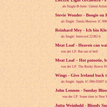
Electric Light Orchestra - F
als Single-B-Seite: United Artis
Stevie Wonder - Boogie on
als Single: Tamla Motown 1C 00
Reinhard Mey - Ich bin Kl
als Single: Intercord 22382-6
Meat Loaf - Heaven can wai
von der LP: Bat out of hell
Meat Loaf – Hot patootie, b
von der LP: The Rocky Horror Pi
Wings - Give Ireland back t
als Single: Apple 1C 006-05007
John Lennon - Sunday Bloo
von der LP: Some time in New 
Jutta Weinhold - Bloody Su